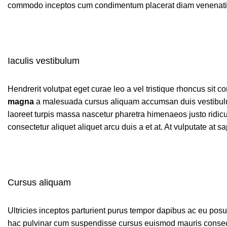
commodo inceptos cum condimentum placerat diam venenatis b
Iaculis vestibulum
Hendrerit volutpat eget curae leo a vel tristique rhoncus si
magna
a malesuada cursus aliquam accumsan duis vestibulum
laoreet turpis massa nascetur pharetra himenaeos justo ridicu
consectetur aliquet aliquet arcu duis a et at. At vulputate at
Cursus aliquam
Ultricies inceptos parturient purus tempor dapibus ac eu pos
hac pulvinar cum suspendisse cursus euismod mauris consectet