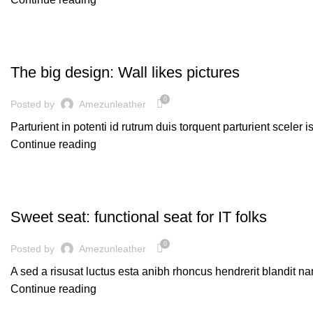
DESIGN TRENDS
The big design: Wall likes pictures
0
Posted by
Amezunleather
Parturient in potenti id rutrum duis torquent parturient sceler 
Continue reading
FURNITURE
Sweet seat: functional seat for IT folks
0
Posted by
Amezunleather
A sed a risusat luctus esta anibh rhoncus hendrerit blandit na
Continue reading