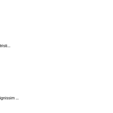
isti...
gnissim ...