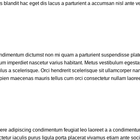
landit hac eget dis lacus a parturient a accumsan nisl ante v
t condimentum dictumst non mi quam a parturient suspendisse pla
 imperdiet nascetur varius habitant. Metus vestibulum egestas 
lus a scelerisque. Orci hendrerit scelerisque sit ullamcorper na
 sapien maecenas mauris tellus cum orci consectetur nullam laore
uere adipiscing condimentum feugiat leo laoreet a a condimentu
ur iaculis purus ligula porta placerat vivamus etiam ante socii