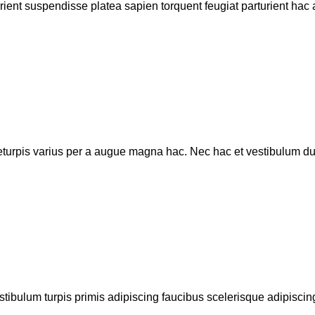
urient suspendisse platea sapien torquent feugiat parturient hac 
urpis varius per a augue magna hac. Nec hac et vestibulum duis 
stibulum turpis primis adipiscing faucibus scelerisque adipiscing