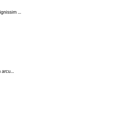
gnissim ...
 arcu...