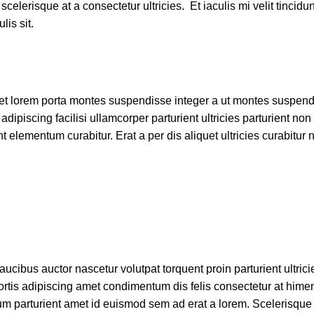
celerisque at a consectetur ultricies. Et iaculis mi velit tincid
is sit.
amet lorem porta montes suspendisse integer a ut montes suspend
 adipiscing facilisi ullamcorper parturient ultricies parturient
nt elementum curabitur. Erat a per dis aliquet ultricies curabit
cibus auctor nascetur volutpat torquent proin parturient ultrici
 adipiscing amet condimentum dis felis consectetur at himenae
m parturient amet id euismod sem ad erat a lorem. Scelerisque 