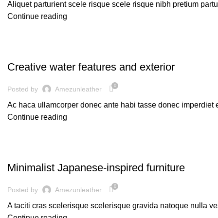
Aliquet parturient scele risque scele risque nibh pretium part
Continue reading
DECORATION
Creative water features and exterior
0
Posted by
Amezunleather
Ac haca ullamcorper donec ante habi tasse donec imperdiet et
Continue reading
INSPIRATION
Minimalist Japanese-inspired furniture
0
Posted by
Amezunleather
A taciti cras scelerisque scelerisque gravida natoque nulla ve
Continue reading