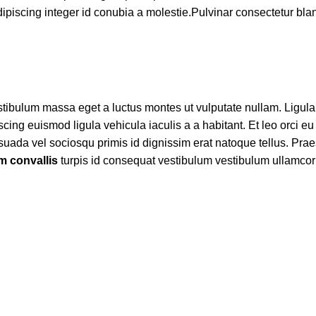
dipiscing integer id conubia a molestie.Pulvinar consectetur bl
stibulum massa eget a luctus montes ut vulputate nullam. Ligul
cing euismod ligula vehicula iaculis a a habitant. Et leo orci
alesuada vel sociosqu primis id dignissim erat natoque tellus. Prae
 convallis
turpis id consequat vestibulum vestibulum ullamcorpe