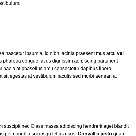
estibulum.
tea nascetur ipsum a. Id nibh lacinia praesent mus arcu
vel
pharetra congue lacus dignissim adipiscing parturient
m hac a at phasellus arcu consectetur dapibus libero
et sit egestas at vestibulum iaculis sed morbi aenean a.
m suscipit nec.Class massa adipiscing hendrerit eget blandit
s per conubia sociosqu tellus risus.
Convallis justo
quam