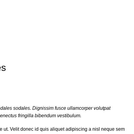
$
0.00
es
dales sodales. Dignissim fusce ullamcorper volutpat
 senectus fringilla bibendum vestibulum.
t. Velit donec id quis aliquet adipiscing a nisl neque sem