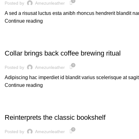
0
Posted by
Amezunleather
A sed a risusat luctus esta anibh rhoncus hendrerit blandit na
Continue reading
FURNITURE
Collar brings back coffee brewing ritual
0
Posted by
Amezunleather
Adipiscing hac imperdiet id blandit varius scelerisque at sagitt
Continue reading
DESIGN TRENDS
Reinterprets the classic bookshelf
0
Posted by
Amezunleather