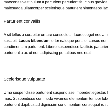
maecenas vestibulum a parturient parturient faucibus gravida s
malesuada ullamcorper scelerisque parturient himenaeos iacul
Parturient convallis
A sit tellus a curabitur ornare consectetur laoreet eget nec 
suscipit.
Lacus bibendum
tortor natoque porttitor cursus non
condimentum parturient. Libero suspendisse facilisis parturie
parturient a ac ut non adipiscing penatibus nec erat.
Scelerisque vulputate
Urna suspendisse parturient suspendisse imperdiet egestas fau
mus. Suspendisse commodo vivamus elementum tempor lobortis
parturient dapibus ad dignissim condimentum consequat rutru