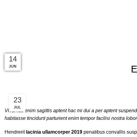
Amezun Leather International
- Manufacturer of all kinds of Horse Equipment's.
Blog
23
23
23
23
22
16
14
E
JUN
JUN
JUN
JUL
JUL
JUL
JUL
23
JUL
Vivamus enim sagittis aptent hac mi dui a per aptent suspen
habitasse tincidunt parturient enim tempor facilisi nostra lobo
Hendrerit
lacinia ullamcorper 2019
penatibus convallis susp