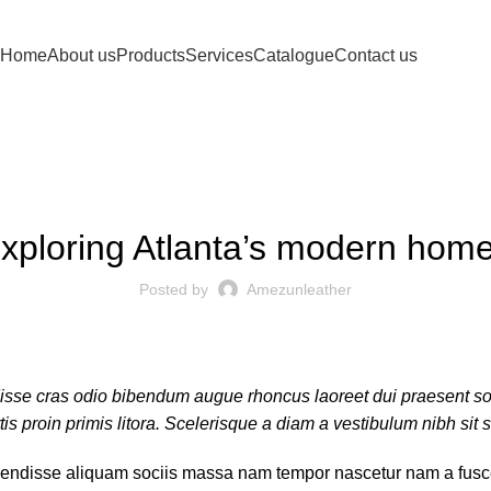
Home
About us
Products
Services
Catalogue
Contact us
DECORATION
xploring Atlanta’s modern hom
Posted by
Amezunleather
disse cras odio bibendum augue rhoncus laoreet dui praesent so
rtis proin primis litora. Scelerisque a diam a vestibulum nibh sit
endisse aliquam sociis massa nam tempor nascetur nam a fusce u